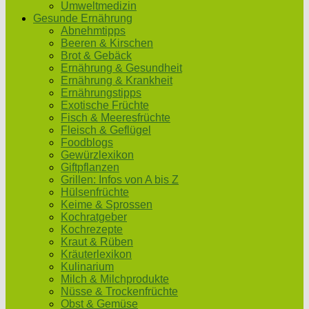
Umweltmedizin
Gesunde Ernährung
Abnehmtipps
Beeren & Kirschen
Brot & Gebäck
Ernährung & Gesundheit
Ernährung & Krankheit
Ernährungstipps
Exotische Früchte
Fisch & Meeresfrüchte
Fleisch & Geflügel
Foodblogs
Gewürzlexikon
Giftpflanzen
Grillen: Infos von A bis Z
Hülsenfrüchte
Keime & Sprossen
Kochratgeber
Kochrezepte
Kraut & Rüben
Kräuterlexikon
Kulinarium
Milch & Milchprodukte
Nüsse & Trockenfrüchte
Obst & Gemüse