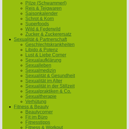
Pilze (Schwammerl)
Reis & Teigwaren
Saisonkalender
Schrot & Korn
Superfoods
Wild & Federwild
Zucker & Zuckerersatz
Sexualität & Partnerschaft
Geschlechtskrankheiten
Libido & Potenz
Lust & Liebe Corner
Sexualaufklärung
Sexualleben
Sexualmedizin
Sexualität & Gesundheit
Sexualität im Alter
Sexualität in der Stillzeit
Sexualpraktiken & Co.
Sexualtherapie
Verhütung
Fitness & Beauty
Beautycorner
Fit im Büro
Fitnesstipps
Fitness & Workout