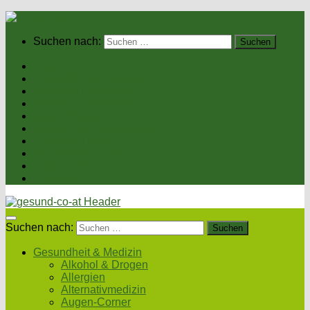
Suchen nach:
Home
Gesundheit & Medizin
Gesunde Ernährung
Unsere Kochrezepte
Unser Magazin
Sexualität & Partnerschaft
Fitness & Beauty
Wellness & Reisen
Eltern & Kind
Podcasts
Suchen nach:
Gesundheit & Medizin
Alkohol & Drogen
Allergien
Alternativmedizin
Augen-Corner