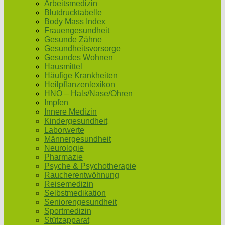
Arbeitsmedizin
Blutdrucktabelle
Body Mass Index
Frauengesundheit
Gesunde Zähne
Gesundheitsvorsorge
Gesundes Wohnen
Hausmittel
Häufige Krankheiten
Heilpflanzenlexikon
HNO – Hals/Nase/Ohren
Impfen
Innere Medizin
Kindergesundheit
Laborwerte
Männergesundheit
Neurologie
Pharmazie
Psyche & Psychotherapie
Raucherentwöhnung
Reisemedizin
Selbstmedikation
Seniorengesundheit
Sportmedizin
Stützapparat