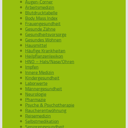
Augen-Corner
Arbeitsmedizin
Blutdrucktabelle
Body Mass Index
Frauengesundheit
Gesunde Zähne
Gesundheitsvorsorge
Gesundes Wohnen
Hausmittel
Häufige Krankheiten
Heilpflanzenlexikon
HNO – Hals/Nase/Ohren
Impfen
Innere Medizin
Kindergesundheit
Laborwerte
Männergesundheit
Neurologie
Pharmazie
Psyche & Psychotherapie
Raucherentwöhnung
Reisemedizin
Selbstmedikation
Seniorengesundheit