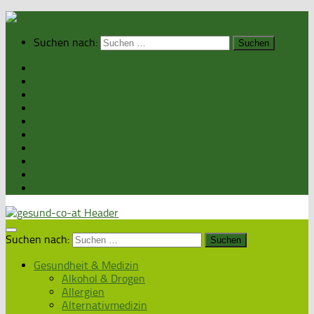
Suchen nach:
Home
Gesundheit & Medizin
Gesunde Ernährung
Unsere Kochrezepte
Unser Magazin
Sexualität & Partnerschaft
Fitness & Beauty
Wellness & Reisen
Eltern & Kind
Podcasts
Suchen nach:
Gesundheit & Medizin
Alkohol & Drogen
Allergien
Alternativmedizin