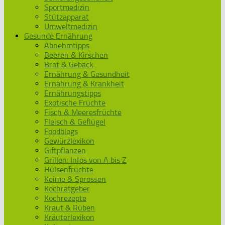
Sportmedizin
Stützapparat
Umweltmedizin
Gesunde Ernährung
Abnehmtipps
Beeren & Kirschen
Brot & Gebäck
Ernährung & Gesundheit
Ernährung & Krankheit
Ernährungstipps
Exotische Früchte
Fisch & Meeresfrüchte
Fleisch & Geflügel
Foodblogs
Gewürzlexikon
Giftpflanzen
Grillen: Infos von A bis Z
Hülsenfrüchte
Keime & Sprossen
Kochratgeber
Kochrezepte
Kraut & Rüben
Kräuterlexikon