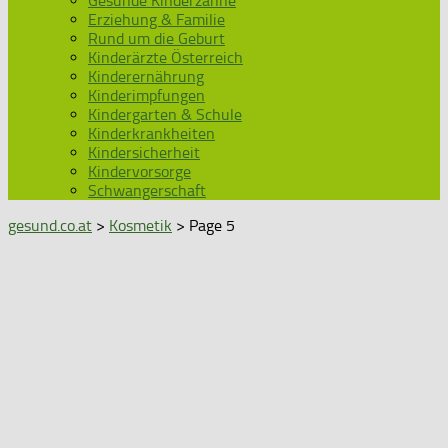
Gesunde Kinderzähne
Erziehung & Familie
Rund um die Geburt
Kinderärzte Österreich
Kinderernährung
Kinderimpfungen
Kindergarten & Schule
Kinderkrankheiten
Kindersicherheit
Kindervorsorge
Schwangerschaft
gesund.co.at
>
Kosmetik
> Page 5