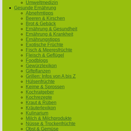
Umweltmedizin
Gesunde Ernährung
Abnehmtipps
Beeren & Kirschen
Brot & Gebäck
Ernährung & Gesundheit
Ernährung & Krankheit
Ernährungstipps
Exotische Früchte
Fisch & Meeresfrüchte
Fleisch & Geflügel
Foodblogs
Gewürzlexikon
Giftpflanzen
Grillen: Infos von A bis Z
Hülsenfrüchte
Keime & Sprossen
Kochratgeber
Kochrezepte
Kraut & Rüben
Kräuterlexikon
Kulinarium
Milch & Milchprodukte
Nüsse & Trockenfrüchte
Obst & Gemüse