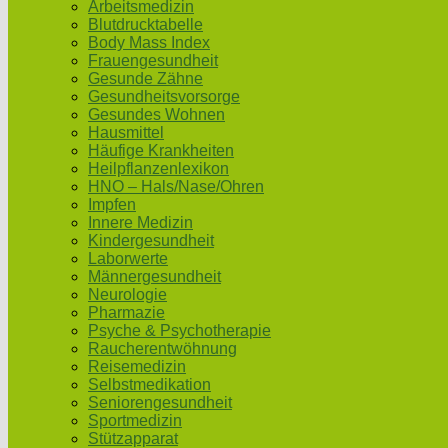
Arbeitsmedizin
Blutdrucktabelle
Body Mass Index
Frauengesundheit
Gesunde Zähne
Gesundheitsvorsorge
Gesundes Wohnen
Hausmittel
Häufige Krankheiten
Heilpflanzenlexikon
HNO – Hals/Nase/Ohren
Impfen
Innere Medizin
Kindergesundheit
Laborwerte
Männergesundheit
Neurologie
Pharmazie
Psyche & Psychotherapie
Raucherentwöhnung
Reisemedizin
Selbstmedikation
Seniorengesundheit
Sportmedizin
Stützapparat