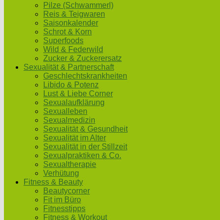
Pilze (Schwammerl)
Reis & Teigwaren
Saisonkalender
Schrot & Korn
Superfoods
Wild & Federwild
Zucker & Zuckerersatz
Sexualität & Partnerschaft
Geschlechtskrankheiten
Libido & Potenz
Lust & Liebe Corner
Sexualaufklärung
Sexualleben
Sexualmedizin
Sexualität & Gesundheit
Sexualität im Alter
Sexualität in der Stillzeit
Sexualpraktiken & Co.
Sexualtherapie
Verhütung
Fitness & Beauty
Beautycorner
Fit im Büro
Fitnesstipps
Fitness & Workout