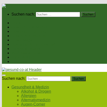
Suchen nach:
Home
Gesundheit & Medizin
Gesunde Ernährung
Unsere Kochrezepte
Unser Magazin
Sexualität & Partnerschaft
Fitness & Beauty
Wellness & Reisen
Eltern & Kind
Podcasts
Suchen nach:
Gesundheit & Medizin
Alkohol & Drogen
Allergien
Alternativmedizin
Augen-Corner