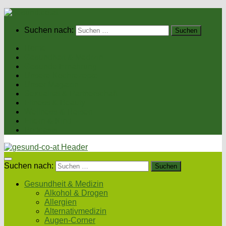
Suchen nach:
Home
Gesundheit & Medizin
Gesunde Ernährung
Unsere Kochrezepte
Unser Magazin
Sexualität & Partnerschaft
Fitness & Beauty
Wellness & Reisen
Eltern & Kind
Podcasts
Suchen nach:
Gesundheit & Medizin
Alkohol & Drogen
Allergien
Alternativmedizin
Augen-Corner