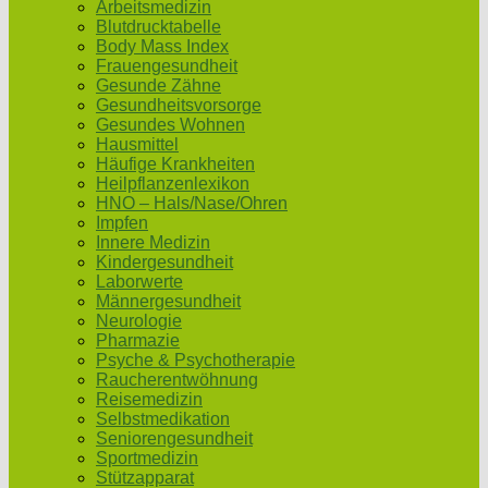
Arbeitsmedizin
Blutdrucktabelle
Body Mass Index
Frauengesundheit
Gesunde Zähne
Gesundheitsvorsorge
Gesundes Wohnen
Hausmittel
Häufige Krankheiten
Heilpflanzenlexikon
HNO – Hals/Nase/Ohren
Impfen
Innere Medizin
Kindergesundheit
Laborwerte
Männergesundheit
Neurologie
Pharmazie
Psyche & Psychotherapie
Raucherentwöhnung
Reisemedizin
Selbstmedikation
Seniorengesundheit
Sportmedizin
Stützapparat