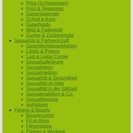
Pilze (Schwammerl)
Reis & Teigwaren
Saisonkalender
Schrot & Korn
Superfoods
Wild & Federwild
Zucker & Zuckerersatz
Sexualität & Partnerschaft
Geschlechtskrankheiten
Libido & Potenz
Lust & Liebe Corner
Sexualaufklärung
Sexualleben
Sexualmedizin
Sexualität & Gesundheit
Sexualität im Alter
Sexualität in der Stillzeit
Sexualpraktiken & Co.
Sexualtherapie
Verhütung
Fitness & Beauty
Beautycorner
Fit im Büro
Fitnesstipps
Fitness & Workout