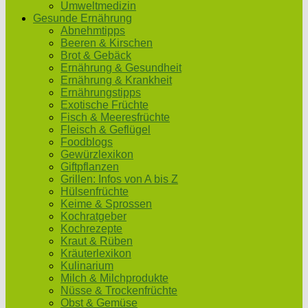
Umweltmedizin
Gesunde Ernährung
Abnehmtipps
Beeren & Kirschen
Brot & Gebäck
Ernährung & Gesundheit
Ernährung & Krankheit
Ernährungstipps
Exotische Früchte
Fisch & Meeresfrüchte
Fleisch & Geflügel
Foodblogs
Gewürzlexikon
Giftpflanzen
Grillen: Infos von A bis Z
Hülsenfrüchte
Keime & Sprossen
Kochratgeber
Kochrezepte
Kraut & Rüben
Kräuterlexikon
Kulinarium
Milch & Milchprodukte
Nüsse & Trockenfrüchte
Obst & Gemüse