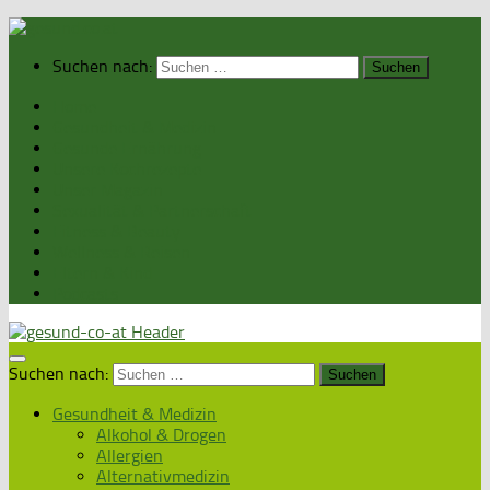
Suchen nach:
Home
Gesundheit & Medizin
Gesunde Ernährung
Unsere Kochrezepte
Unser Magazin
Sexualität & Partnerschaft
Fitness & Beauty
Wellness & Reisen
Eltern & Kind
Podcasts
Suchen nach:
Gesundheit & Medizin
Alkohol & Drogen
Allergien
Alternativmedizin