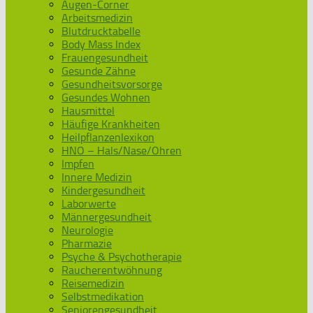
Augen-Corner
Arbeitsmedizin
Blutdrucktabelle
Body Mass Index
Frauengesundheit
Gesunde Zähne
Gesundheitsvorsorge
Gesundes Wohnen
Hausmittel
Häufige Krankheiten
Heilpflanzenlexikon
HNO – Hals/Nase/Ohren
Impfen
Innere Medizin
Kindergesundheit
Laborwerte
Männergesundheit
Neurologie
Pharmazie
Psyche & Psychotherapie
Raucherentwöhnung
Reisemedizin
Selbstmedikation
Seniorengesundheit