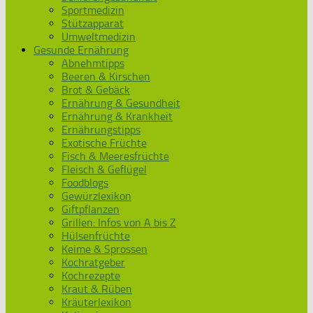
Sportmedizin
Stützapparat
Umweltmedizin
Gesunde Ernährung
Abnehmtipps
Beeren & Kirschen
Brot & Gebäck
Ernährung & Gesundheit
Ernährung & Krankheit
Ernährungstipps
Exotische Früchte
Fisch & Meeresfrüchte
Fleisch & Geflügel
Foodblogs
Gewürzlexikon
Giftpflanzen
Grillen: Infos von A bis Z
Hülsenfrüchte
Keime & Sprossen
Kochratgeber
Kochrezepte
Kraut & Rüben
Kräuterlexikon