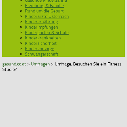
Gesunde Kinderzähne
Erziehung & Familie
Rund um die Geburt
Kinderärzte Österreich
Kinderernährung
Kinderimpfungen
Kindergarten & Schule
Kinderkrankheiten
Kindersicherheit
Kindervorsorge
Schwangerschaft
gesund.co.at
>
Umfragen
> Umfrage: Besuchen Sie ein Fitness-
Studio?