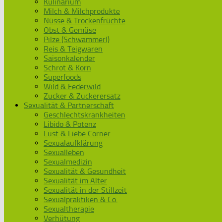
Kulinarium
Milch & Milchprodukte
Nüsse & Trockenfrüchte
Obst & Gemüse
Pilze (Schwammerl)
Reis & Teigwaren
Saisonkalender
Schrot & Korn
Superfoods
Wild & Federwild
Zucker & Zuckerersatz
Sexualität & Partnerschaft
Geschlechtskrankheiten
Libido & Potenz
Lust & Liebe Corner
Sexualaufklärung
Sexualleben
Sexualmedizin
Sexualität & Gesundheit
Sexualität im Alter
Sexualität in der Stillzeit
Sexualpraktiken & Co.
Sexualtherapie
Verhütung