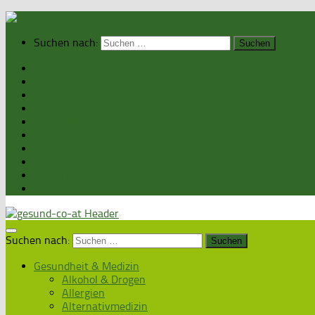
Suchen nach:
Home
Gesundheit & Medizin
Gesunde Ernährung
Unsere Kochrezepte
Unser Magazin
Sexualität & Partnerschaft
Fitness & Beauty
Wellness & Reisen
Eltern & Kind
Podcasts
Suchen nach:
Gesundheit & Medizin
Alkohol & Drogen
Allergien
Alternativmedizin