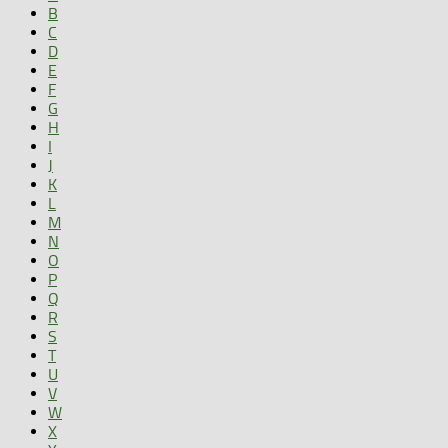
B
C
D
E
F
G
H
I
J
K
L
M
N
O
P
Q
R
S
T
U
V
W
X