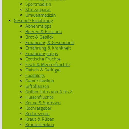
Sportmedizin
Stützapparat
Umweltmedizin
Gesunde Ernährung
Abnehmtipps
Beeren & Kirschen
Brot & Gebäck
Ernährung & Gesundheit
Ernährung & Krankheit
Ernährungstipps
Exotische Früchte
Fisch & Meeresfrüchte
Fleisch & Geflügel
Foodblogs
Gewürzlexikon
Giftpflanzen
Grillen: Infos von A bis Z
Hülsenfrüchte
Keime & Sprossen
Kochratgeber
Kochrezepte
Kraut & Rüben
Kräuterlexikon