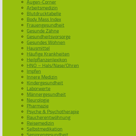
Augen-Corner
Arbeitsmedizin
Blutdrucktabelle
Body Mass Index
Frauengesundheit
Gesunde Zähne
Gesundheitsvorsorge
Gesundes Wohnen
Hausmittel
Häufige Krankheiten
Heilpflanzenlexikon
HNO – Hals/Nase/Ohren
Impfen
Innere Medizin
Kindergesundheit
Laborwerte
Männergesundheit
Neurologie
Pharmazie
Psyche & Psychotherapie
Raucherentwöhnung
Reisemedizin
Selbstmedikation
Seniorengesundheit