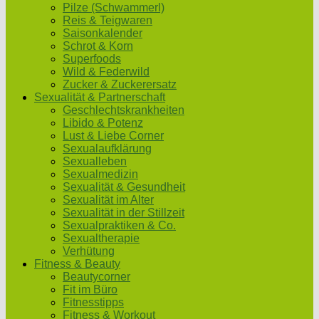
Pilze (Schwammerl)
Reis & Teigwaren
Saisonkalender
Schrot & Korn
Superfoods
Wild & Federwild
Zucker & Zuckerersatz
Sexualität & Partnerschaft
Geschlechtskrankheiten
Libido & Potenz
Lust & Liebe Corner
Sexualaufklärung
Sexualleben
Sexualmedizin
Sexualität & Gesundheit
Sexualität im Alter
Sexualität in der Stillzeit
Sexualpraktiken & Co.
Sexualtherapie
Verhütung
Fitness & Beauty
Beautycorner
Fit im Büro
Fitnesstipps
Fitness & Workout