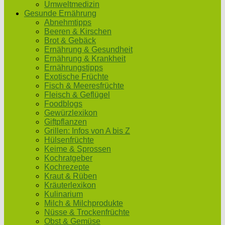
Umweltmedizin
Gesunde Ernährung
Abnehmtipps
Beeren & Kirschen
Brot & Gebäck
Ernährung & Gesundheit
Ernährung & Krankheit
Ernährungstipps
Exotische Früchte
Fisch & Meeresfrüchte
Fleisch & Geflügel
Foodblogs
Gewürzlexikon
Giftpflanzen
Grillen: Infos von A bis Z
Hülsenfrüchte
Keime & Sprossen
Kochratgeber
Kochrezepte
Kraut & Rüben
Kräuterlexikon
Kulinarium
Milch & Milchprodukte
Nüsse & Trockenfrüchte
Obst & Gemüse