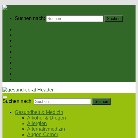
Suchen nach:
Home
Gesundheit & Medizin
Gesunde Ernährung
Unsere Kochrezepte
Unser Magazin
Sexualität & Partnerschaft
Fitness & Beauty
Wellness & Reisen
Eltern & Kind
Podcasts
Suchen nach:
Gesundheit & Medizin
Alkohol & Drogen
Allergien
Alternativmedizin
Augen-Corner