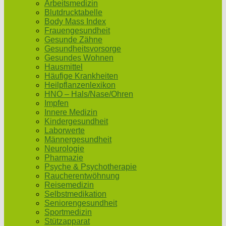
Arbeitsmedizin
Blutdrucktabelle
Body Mass Index
Frauengesundheit
Gesunde Zähne
Gesundheitsvorsorge
Gesundes Wohnen
Hausmittel
Häufige Krankheiten
Heilpflanzenlexikon
HNO – Hals/Nase/Ohren
Impfen
Innere Medizin
Kindergesundheit
Laborwerte
Männergesundheit
Neurologie
Pharmazie
Psyche & Psychotherapie
Raucherentwöhnung
Reisemedizin
Selbstmedikation
Seniorengesundheit
Sportmedizin
Stützapparat