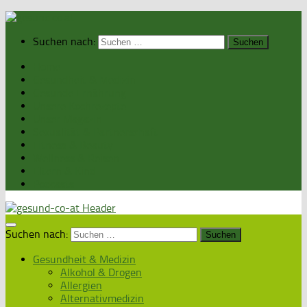
Suchen nach:
Home
Gesundheit & Medizin
Gesunde Ernährung
Unsere Kochrezepte
Unser Magazin
Sexualität & Partnerschaft
Fitness & Beauty
Wellness & Reisen
Eltern & Kind
Podcasts
Suchen nach:
Gesundheit & Medizin
Alkohol & Drogen
Allergien
Alternativmedizin