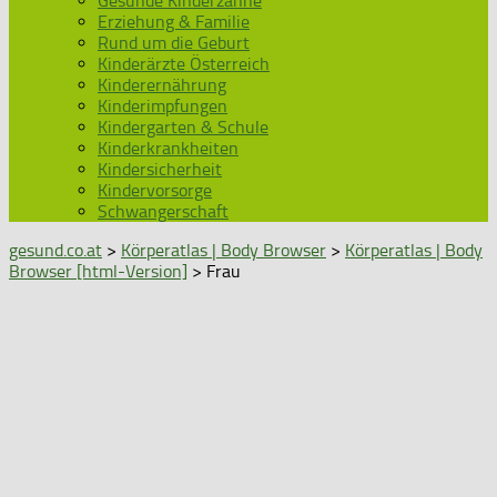
Gesunde Kinderzähne
Erziehung & Familie
Rund um die Geburt
Kinderärzte Österreich
Kinderernährung
Kinderimpfungen
Kindergarten & Schule
Kinderkrankheiten
Kindersicherheit
Kindervorsorge
Schwangerschaft
gesund.co.at
>
Körperatlas | Body Browser
>
Körperatlas | Body
Browser [html-Version]
> Frau