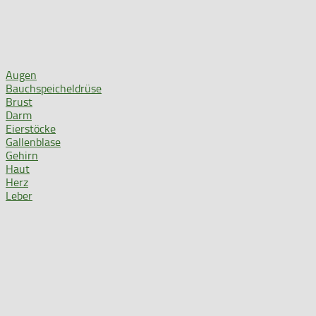
Augen
Bauchspeicheldrüse
Brust
Darm
Eierstöcke
Gallenblase
Gehirn
Haut
Herz
Leber