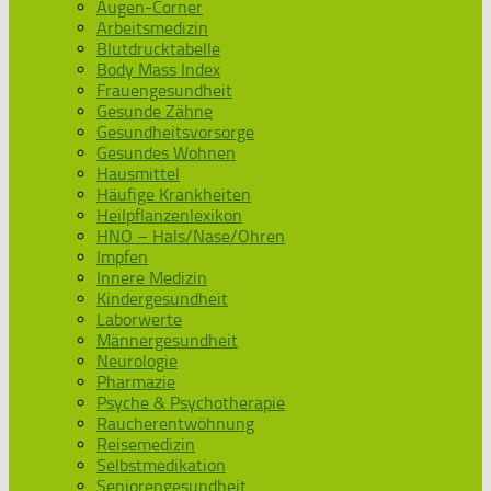
Augen-Corner
Arbeitsmedizin
Blutdrucktabelle
Body Mass Index
Frauengesundheit
Gesunde Zähne
Gesundheitsvorsorge
Gesundes Wohnen
Hausmittel
Häufige Krankheiten
Heilpflanzenlexikon
HNO – Hals/Nase/Ohren
Impfen
Innere Medizin
Kindergesundheit
Laborwerte
Männergesundheit
Neurologie
Pharmazie
Psyche & Psychotherapie
Raucherentwöhnung
Reisemedizin
Selbstmedikation
Seniorengesundheit