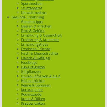
Sportmedizin
Stützapparat
Umweltmedizin
Gesunde Ernährung
Abnehmtipps
Beeren & Kirschen
Brot & Gebäck
Ernährung & Gesundheit
Ernährung & Krankheit
Ernährungstipps
Exotische Früchte
Fisch & Meeresfrüchte
Fleisch & Geflügel
Foodblogs
Gewürzlexikon
Giftpflanzen
Grillen: Infos von A bis Z
Hülsenfrüchte
Keime & Sprossen
Kochratgeber
Kochrezepte
Kraut & Rüben
Kräuterlexikon