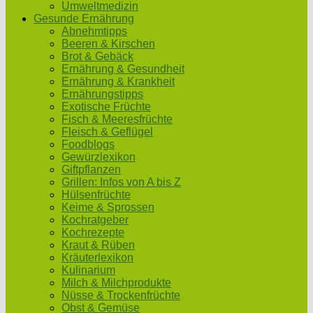
Umweltmedizin
Gesunde Ernährung
Abnehmtipps
Beeren & Kirschen
Brot & Gebäck
Ernährung & Gesundheit
Ernährung & Krankheit
Ernährungstipps
Exotische Früchte
Fisch & Meeresfrüchte
Fleisch & Geflügel
Foodblogs
Gewürzlexikon
Giftpflanzen
Grillen: Infos von A bis Z
Hülsenfrüchte
Keime & Sprossen
Kochratgeber
Kochrezepte
Kraut & Rüben
Kräuterlexikon
Kulinarium
Milch & Milchprodukte
Nüsse & Trockenfrüchte
Obst & Gemüse