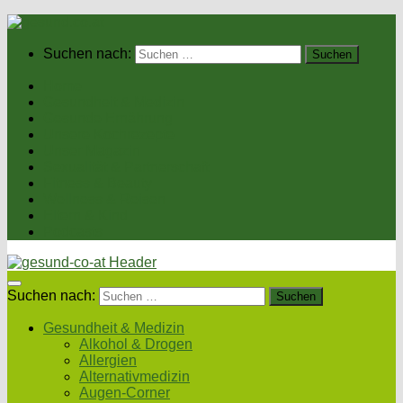
Suchen nach:
Home
Gesundheit & Medizin
Gesunde Ernährung
Unsere Kochrezepte
Unser Magazin
Sexualität & Partnerschaft
Fitness & Beauty
Wellness & Reisen
Eltern & Kind
Podcasts
Suchen nach:
Gesundheit & Medizin
Alkohol & Drogen
Allergien
Alternativmedizin
Augen-Corner