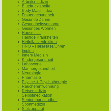
Arbeitsmedizin
Blutdrucktabelle
Body Mass Index
Frauengesundheit
Gesunde Zähne
Gesundheitsvorsorge
Gesundes Wohnen
Hausmittel
Häufige Krankheiten
Heilpflanzenlexikon
HNO – Hals/Nase/Ohren
Impfen
Innere Medizin
Kindergesundheit
Laborwerte
Männergesundheit
Neurologie
Pharmazie
Psyche & Psychotherapie
Raucherentwöhnung
Reisemedizin
Selbstmedikation
Seniorengesundheit
Sportmedizin
Stützapparat