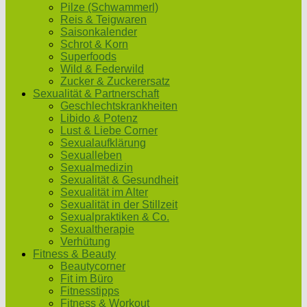
Pilze (Schwammerl)
Reis & Teigwaren
Saisonkalender
Schrot & Korn
Superfoods
Wild & Federwild
Zucker & Zuckerersatz
Sexualität & Partnerschaft
Geschlechtskrankheiten
Libido & Potenz
Lust & Liebe Corner
Sexualaufklärung
Sexualleben
Sexualmedizin
Sexualität & Gesundheit
Sexualität im Alter
Sexualität in der Stillzeit
Sexualpraktiken & Co.
Sexualtherapie
Verhütung
Fitness & Beauty
Beautycorner
Fit im Büro
Fitnesstipps
Fitness & Workout