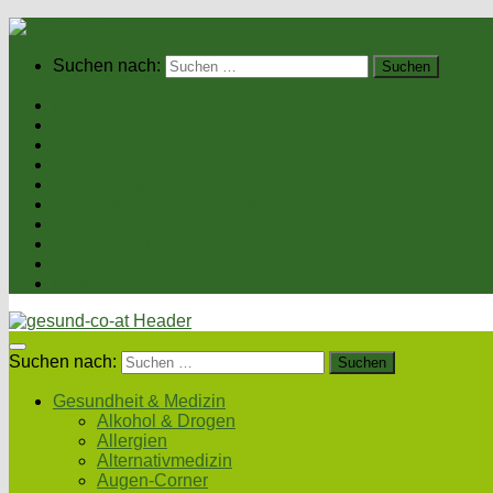
Suchen nach:
Home
Gesundheit & Medizin
Gesunde Ernährung
Unsere Kochrezepte
Unser Magazin
Sexualität & Partnerschaft
Fitness & Beauty
Wellness & Reisen
Eltern & Kind
Podcasts
Suchen nach:
Gesundheit & Medizin
Alkohol & Drogen
Allergien
Alternativmedizin
Augen-Corner