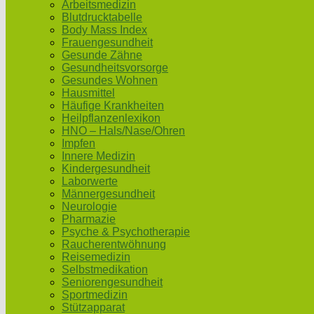
Arbeitsmedizin
Blutdrucktabelle
Body Mass Index
Frauengesundheit
Gesunde Zähne
Gesundheitsvorsorge
Gesundes Wohnen
Hausmittel
Häufige Krankheiten
Heilpflanzenlexikon
HNO – Hals/Nase/Ohren
Impfen
Innere Medizin
Kindergesundheit
Laborwerte
Männergesundheit
Neurologie
Pharmazie
Psyche & Psychotherapie
Raucherentwöhnung
Reisemedizin
Selbstmedikation
Seniorengesundheit
Sportmedizin
Stützapparat