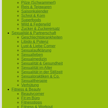
Pilze (Schwammerl)
Reis & Teigwaren
Saisonkalender
Schrot & Korn
Superfoods
Wild & Federwild
Zucker & Zuckerersatz
Sexualität & Partnerschaft
Geschlechtskrankheiten
Libido & Potenz
Lust & Liebe Corner
Sexualaufklärung
Sexualleben
Sexualmedizin
Sexualität & Gesundheit
Sexualität im Alter
Sexualität in der Stillzeit
Sexualpraktiken & Co.
Sexualtherapie
Verhütung
Fitness & Beauty
Beautycorner
Fit im Büro
Fitnesstipps
Fitness & Workout