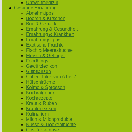
Umweltmedizin
Gesunde Ernährung
Abnehmtipps
Beeren & Kirschen
Brot & Gebäck
Ernährung & Gesundheit
Ernährung & Krankheit
Ernährungstipps
Exotische Früchte
Fisch & Meeresfrüchte
Fleisch & Geflügel
Foodblogs
Gewürzlexikon
Giftpflanzen
Grillen: Infos von A bis Z
Hülsenfrüchte
Keime & Sprossen
Kochratgeber
Kochrezepte
Kraut & Rüben
Kräuterlexikon
Kulinarium
Milch & Milchprodukte
Nüsse & Trockenfrüchte
Obst & Gemüse